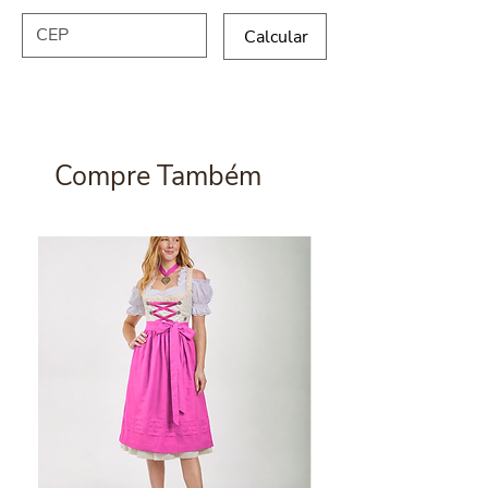
opção para completar o traje típico.
Normalmente fica melhor com sapato social
Calcular
de cano baixo. Tamanho único: veste do
tamanho 39 ao tamanho 44. Cor: Verde
Musgo com creme.
Compre Também