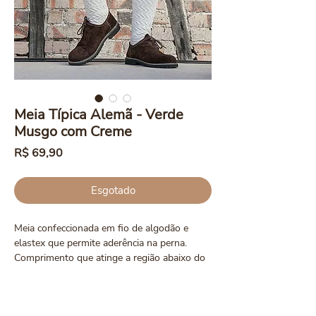
Meia Típica Alemã - Verde
Musgo com Creme
Preço
R$ 69,90
Esgotado
Meia confeccionada em fio de algodão e
elastex que permite aderência na perna.
Comprimento que atinge a região abaixo do
joelho. Possui listras horizontais na barra.
Calcule seu frete
A Meia Típica Alemã Masculina é uma ótima