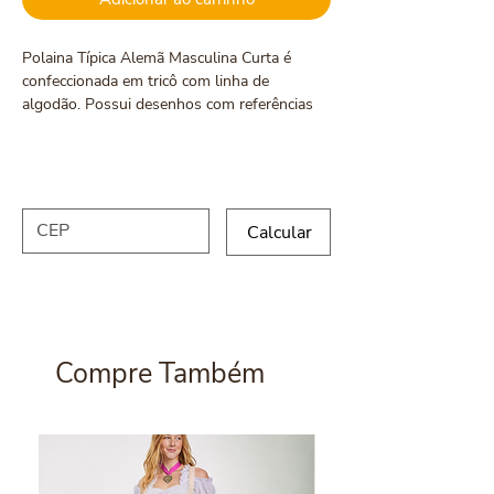
Polaina Típica Alemã Masculina Curta é
confeccionada em tricô com linha de
algodão. Possui desenhos com referências
germânicas tradicionais da Alemanha. Esse
tipo de polaina fica posicionada na altura da
Calcule seu frete
panturrilha.
A Polaina Típica Alemã Masculina Curta é
Calcular
outra opção para completar o traje típico. Ela
combina tanto com botinas cano baixo como
com sapatos cano baixo.
Compre Também