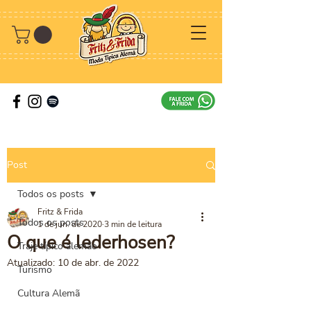
Post
Todos os posts
Fritz & Frida
Todos os posts
1 de jun. de 2020
3 min de leitura
O que é lederhosen?
Traje típico alemão
Atualizado:
10 de abr. de 2022
Turismo
Cultura Alemã